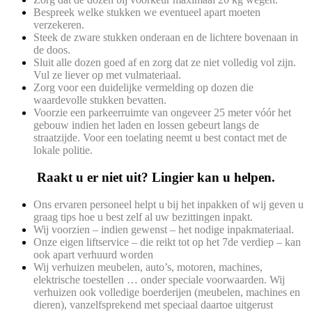
Bespreek welke stukken we eventueel apart moeten
verzekeren.
Steek de zware stukken onderaan en de lichtere bovenaan in
de doos.
Sluit alle dozen goed af en zorg dat ze niet volledig vol zijn.
Vul ze liever op met vulmateriaal.
Zorg voor een duidelijke vermelding op dozen die
waardevolle stukken bevatten.
Voorzie een parkeerruimte van ongeveer 25 meter vóór het
gebouw indien het laden en lossen gebeurt langs de
straatzijde. Voor een toelating neemt u best contact met de
lokale politie.
Raakt u er niet uit? Lingier kan u helpen.
Ons ervaren personeel helpt u bij het inpakken of wij geven u
graag tips hoe u best zelf al uw bezittingen inpakt.
Wij voorzien – indien gewenst – het nodige inpakmateriaal.
Onze eigen liftservice – die reikt tot op het 7de verdiep – kan
ook apart verhuurd worden
Wij verhuizen meubelen, auto’s, motoren, machines,
elektrische toestellen … onder speciale voorwaarden. Wij
verhuizen ook volledige boerderijen (meubelen, machines en
dieren), vanzelfsprekend met speciaal daartoe uitgerust