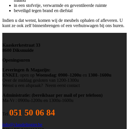
maand
in een stofvrije, verwarmde en geventileerde ruimte
beveiligd tegen brand en diefstal
Indien u dat wenst, komen wij de meubels ophalen of afleveren. U
kunt ze ook zelf binnenbrengen of een verhuiswagen bij ons huren.
Kaaskerkestraat 33
8600 Diksmuide
Openingsuren
Leveringen & Magazijn:
ENKEL
open op
Woensdag
:
0900
–
1200u
en
1300
–
1600u
Over de middag gesloten van 1200-1300u
Wenst u een afspraak? Neem eerst contact
Administratie
: (bereikbaar per mail of per telefoon)
Ma-Vr : 0900u-1200u en 1300u-1600u
051 50 06 84
Tel
info@claudelingier.be